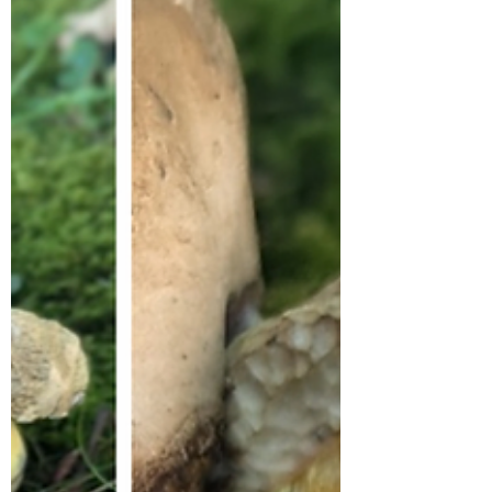
🍽️ edible | essbar 🗓️ Gefährdung 🟢
(ungefährt) Der...