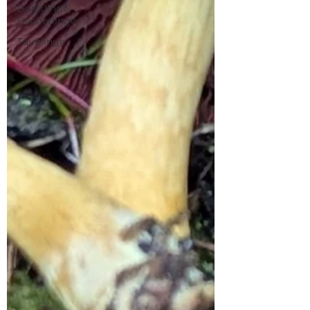
Borstlinge)
Becherlinge
Täublinge