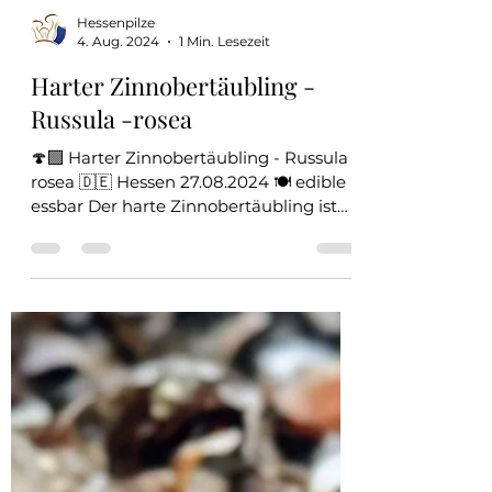
Hessenpilze
4. Aug. 2024
1 Min. Lesezeit
Harter Zinnobertäubling -
Russula -rosea
🍄‍🟫 Harter Zinnobertäubling - Russula
rosea 🇩🇪 Hessen 27.08.2024 🍽️ edible |
essbar Der harte Zinnobertäubling ist
mit seinem...