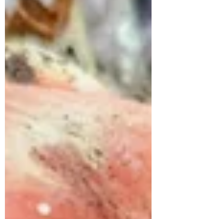
06.08.2024 💀 Giftig | poisonous 🗓️
Gefährdung 🟠 (Gefährdet) Der...