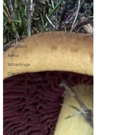
Alle Beiträge
Schnecklinge -
Hygrophorus
Färben mit
Pilzen
Pilze im
Vergleich
News
Ritterlinge
Das 1 x 1 Der
Pilzbestimmung
Winterpilze
Pilzprofile
Brandstellen
Pilze
Leistlinge
Röhrlinge