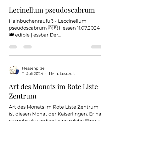
Hessenpilze
26. Juli 2024
1 Min. Lesezeit
Lecinellum pseudoscabrum
Hainbuchenraufuß - Leccinellum
pseudoscabrum 🇩🇪 Hessen 11.07.2024
🍽️ edible | essbar Der
Hainbuchenraufuß ist wie der Name
schon sagt...