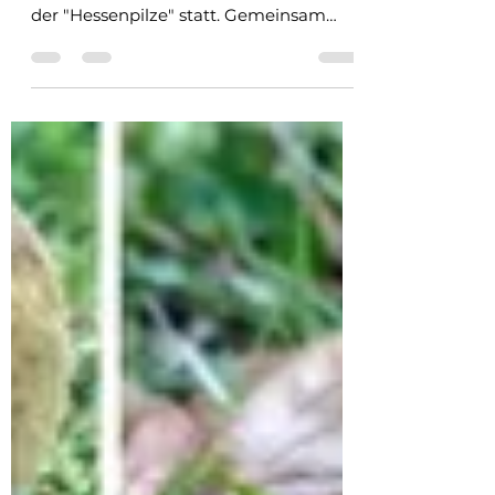
Am vergangenen Sonntag den 5.10.2025
fand unser erstes Community Treffen
der "Hessenpilze" statt. Gemeinsam
ging es auf eine Exkursion in die
Pilzwelt des Taunus. Während unsere 3
stündigen Tour wurde allerlei pilziges
gefunden und besprochen. Mit
geballten Intresse an Pilzen entdeckten
wir einige sehr interessante für einige
nicht ganz alltägliche Arten. Zum
Abschluss gab es noch eine Einkehr in
ein Wanderlokal mit leckerem Essen
und Trinken. Im nächsten Jahr wird es
hierzu