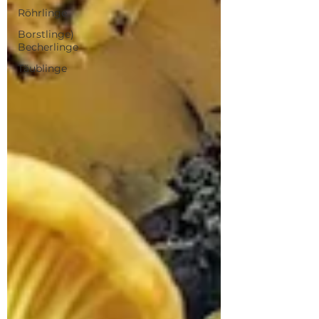
Röhrlinge
Borstlinge)
Becherlinge
Täublinge