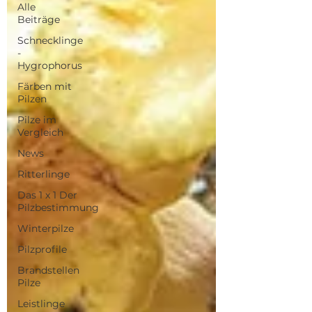
Alle
Beiträge
Schnecklinge
-
Hygrophorus
Färben mit
Pilzen
Pilze im
Vergleich
News
Ritterlinge
Das 1 x 1 Der
Pilzbestimmung
Winterpilze
Pilzprofile
Brandstellen
Pilze
Leistlinge