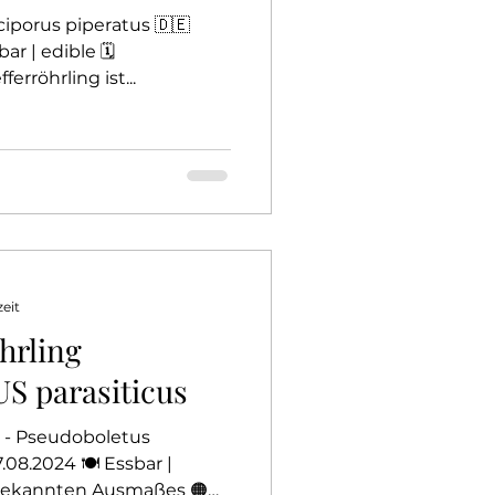
lciporus piperatus 🇩🇪
r | edible 🗓️
erröhrling ist...
zeit
hrling
 parasiticus
ng - Pseudoboletus
.08.2024 🍽️ Essbar |
nbekannten Ausmaßes 🟠