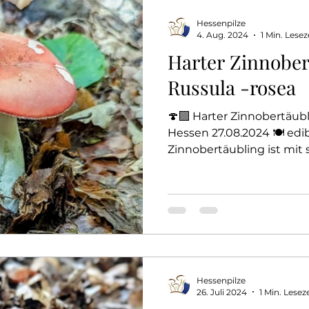
Hessenpilze
4. Aug. 2024
1 Min. Lesez
Harter Zinnober
Russula -rosea
🍄‍🟫 Harter Zinnobertäubl
Hessen 27.08.2024 🍽️ edib
Zinnobertäubling ist mit 
Hessenpilze
26. Juli 2024
1 Min. Leseze