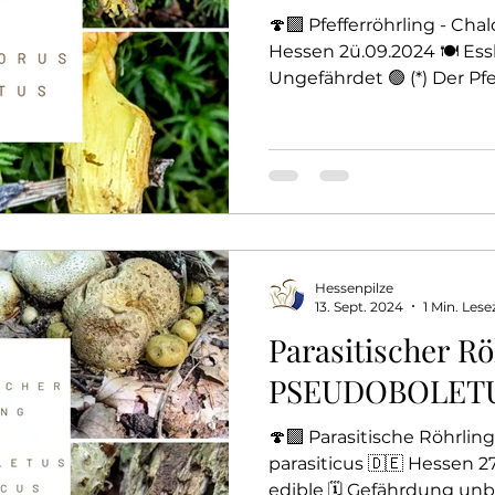
🍄‍🟫 Pfefferröhrling - Cha
Hessen 2ü.09.2024 🍽️ Essba
Ungefährdet 🟢 (*) Der Pfeff
Hessenpilze
13. Sept. 2024
1 Min. Lese
Parasitischer Rö
PSEUDOBOLETUS
🍄‍🟫 Parasitische Röhrli
parasiticus 🇩🇪 Hessen 27
edible 🗓️ Gefährdung u