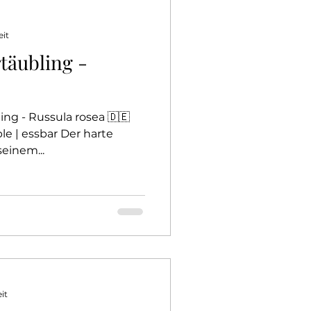
eit
täubling -
ing - Russula rosea 🇩🇪
le | essbar Der harte
seinem...
it