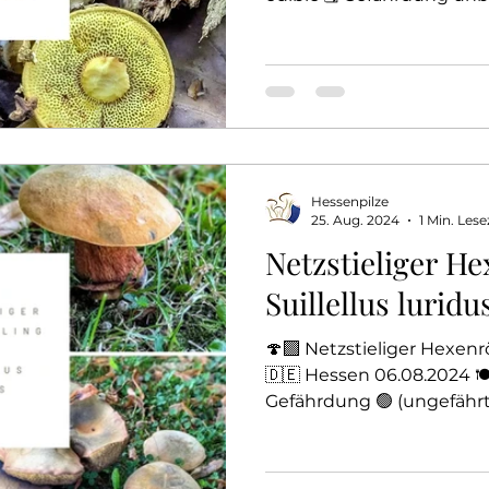
(G) P. parasiticus ist ei
Dickschaligen Kartoffelbo
citrinum) parasitierender
Rhizomorphen dringt das 
wächst in Richtung der F
durchwächst diese und b
Fruchtkörper. Er ist aber 
Hessenpilze
Ektomykorrhiza mit
25. Aug. 2024
1 Min. Lese
Netzstieliger He
Suillellus luridu
🍄‍🟫 Netzstieliger Hexenrö
🇩🇪 Hessen 06.08.2024 🍽️ 
Gefährdung 🟢 (ungefährt)