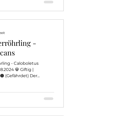
zeit
rröhrling -
icans
rling - Caloboletus
.2024 💀 Giftig |
 (Gefährdet) Der...