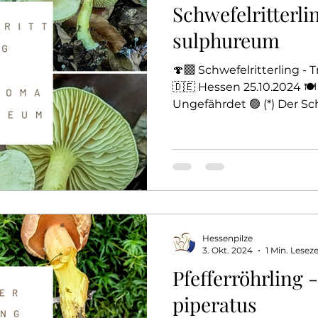
Schwefelritterli
sulphureum
🍄‍🟫 Schwefelritterling 
🇩🇪 Hessen 25.10.2024 🍽️ G
Ungefährdet 🟢 (*) Der Schw
Hessenpilze
3. Okt. 2024
1 Min. Leseze
Pfefferröhrling 
piperatus