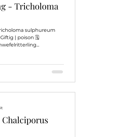
ng - Tricholoma
- Tricholoma sulphureum
iftig | poison 🗓️
efelritterling...
it
- Chalciporus