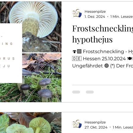
Das 1 x 1 Der Pilzbestimmung
Winterpilze
Hessenpilze
1. Dez. 2024
1 Min. Leseze
Frostschnecklin
istlinge
Röhrlinge
Borstlinge) Becherlinge
hypothejus
🍄‍🟫 Frostschneckling -
🇩🇪 Hessen 25.10.2024 🍽️ 
Ungefährdet 🟢 (*) Der Fro
Hessenpilze
27. Okt. 2024
1 Min. Lesez