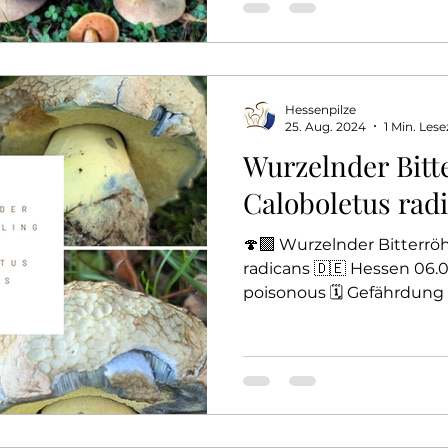
Hessenpilze
25. Aug. 2024
1 Min. Lese
Wurzelnder Bitte
Caloboletus rad
🍄‍🟫 Wurzelnder Bitterröh
radicans 🇩🇪 Hessen 06.08
poisonous 🗓️ Gefährdung 