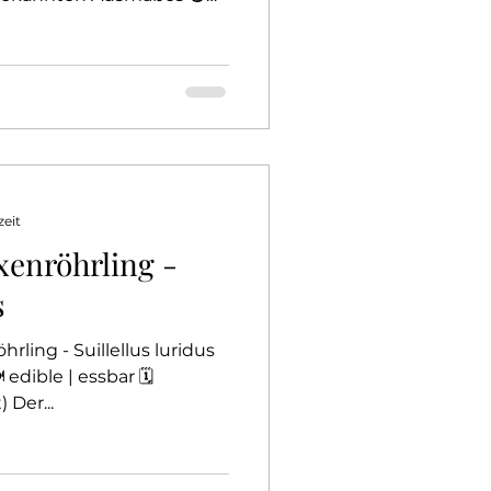
n auf den Rhizomorphen des
vist (Scleroderma
 Röhling. Beim Befall der
Mycel in diese ein und
ruchtkörper der Wirts,
ildet eigene
auch in der Lage eine
zeit
xenröhrling -
s
hrling - Suillellus luridus
edible | essbar 🗓️
 Der...