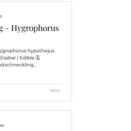
Pilzprofile
it
g - Hygrophorus
Täublinge
 Hygrophorus hypothejus
Essbar | Edible 🗓️
stschneckling...
eit