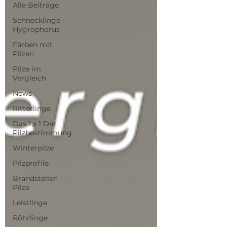
Alle Beiträge
Schnecklinge -
Hygrophorus
Färben mit
Pilzen
Pilze im
Vergleich
News
Ritterlinge
Das 1 x 1 Der
Pilzbestimmung
Winterpilze
Pilzprofile
Brandstellen
Pilze
Leistlinge
Röhrlinge