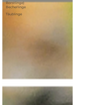
Borstlinge)
Becherlinge
Täublinge