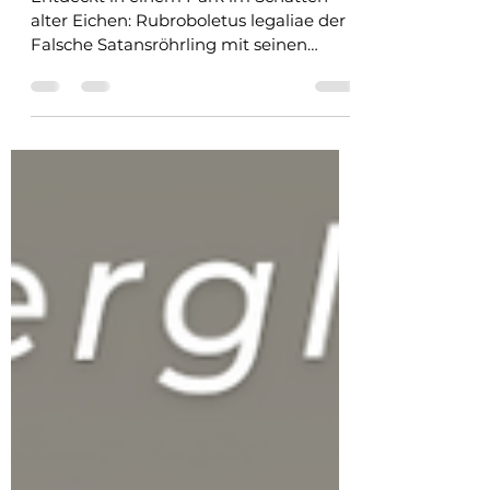
Pilze im Vergleich
Entdeckt in einem Park im Schatten
alter Eichen: Rubroboletus legaliae der
Falsche Satansröhrling mit seinen
auffälligen rosa bis...