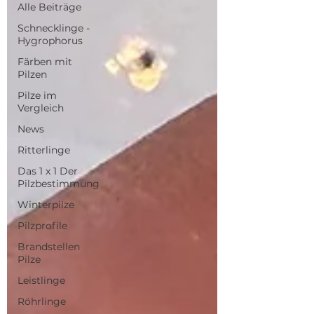
Alle Beiträge
Schnecklinge -
Hygrophorus
Färben mit
Pilzen
Pilze im
Vergleich
News
Ritterlinge
Das 1 x 1 Der
Pilzbestimmung
Winterpilze
Pilzprofile
Brandstellen
Pilze
Leistlinge
Röhrlinge