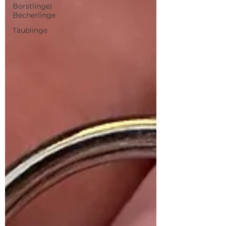
Borstlinge)
Becherlinge
Täublinge