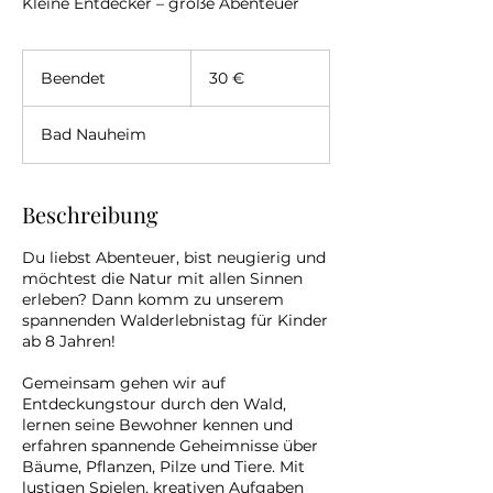
Kleine Entdecker – große Abenteuer
30
Euro
Beendet
B
30 €
e
e
Bad Nauheim
n
d
e
t
Beschreibung
Du liebst Abenteuer, bist neugierig und
möchtest die Natur mit allen Sinnen
erleben? Dann komm zu unserem
spannenden Walderlebnistag für Kinder
ab 8 Jahren!
Gemeinsam gehen wir auf
Entdeckungstour durch den Wald,
lernen seine Bewohner kennen und
erfahren spannende Geheimnisse über
Bäume, Pflanzen, Pilze und Tiere. Mit
lustigen Spielen, kreativen Aufgaben