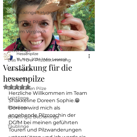
Alle Beiträge
Schnecklinge - Hygrophorus
Färben mit Pilzen
Pilze im Vergleich
News
Ritterlinge
Hessenpilze
18. Nov. 2024
1 Min. Lesezeit
Das 1 x 1 Der Pilzbestimmung
Verstärkung für die
Winterpilze
hessenpilze
Pilzprofile
Mit NaN von 5 Sternen bewertet.
Brandstellen Pilze
Herzliche Willkommen im Team 
Leistlinge
Shakkeline Doreen Sophie.😁
Röhrlinge
Doreen wird mich als 
angehende Pilzcoachin der 
Borstlinge) Becherlinge
DGfM bei meinen geführten 
Täublinge
Touren und Pilzwanderungen 