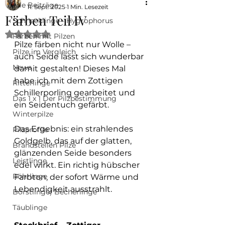
Alle Beiträge
11. Sept. 2025
1 Min. Lesezeit
Färben Teil IV
Schnecklinge - Hygrophorus
Mit NaN von 5 Sternen bewertet.
Färben mit Pilzen
Pilze färben nicht nur Wolle – 
Pilze im Vergleich
auch Seide lässt sich wunderbar 
News
damit gestalten! Dieses Mal 
habe ich mit dem Zottigen 
Ritterlinge
Schillerporling gearbeitet und 
Das 1 x 1 Der Pilzbestimmung
ein Seidentuch gefärbt.
Winterpilze
Das Ergebnis: ein strahlendes 
Pilzprofile
Goldgelb, das auf der glatten, 
Brandstellen Pilze
glänzenden Seide besonders 
Leistlinge
edel wirkt. Ein richtig hübscher 
Röhrlinge
Farbton, der sofort Wärme und 
Lebendigkeit ausstrahlt.
Borstlinge) Becherlinge
Täublinge