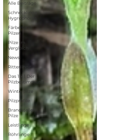
Alle Beiträge
Schnecklinge -
Hygrophorus
Färben mit
Pilzen
Pilze im
Vergleich
News
Ritterlinge
Das 1 x 1 Der
Pilzbestimmung
Winterpilze
Pilzprofile
Brandstellen
Pilze
Leistlinge
Röhrlinge