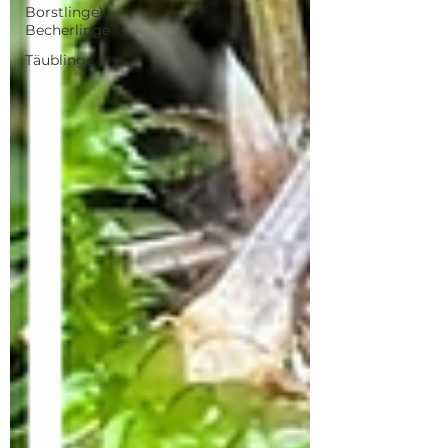
Borstlinge)
Becherlinge
Täublinge