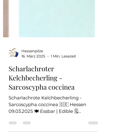
Hessenpilze
16. März 2025
1 Min. Lesezeit
Scharlachroter
Kelchbecherling -
Sarcoscypha coccinea
Scharlachrote Kelchbecherling -
Sarcoscypha coccinea 🇩🇪 Hessen
09.03.2025 🍽️ Essbar | Edible 🗓️
Gefährdet 🟠 (3) Der Scharlachrote...